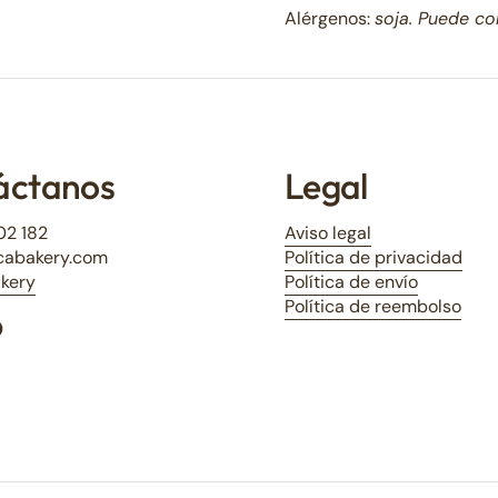
Alérgenos:
soja. Puede co
áctanos
Legal
02 182
Aviso legal
cabakery.com
Política de privacidad
kery
Política de envío
Política de reembolso
m
edIn
WhatsApp