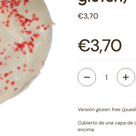
Precio normal
€3,70
Precio 
€3,70
Cantidad
Versión gluten free (pued
Cubierto de una capa de ch
encima.