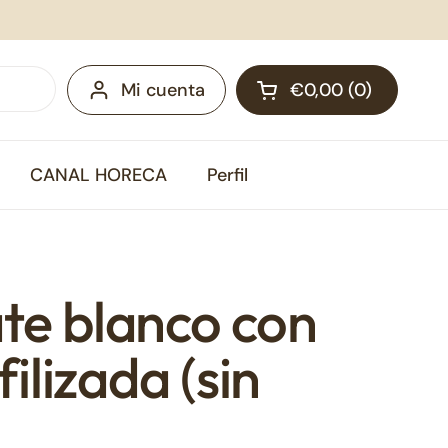
Mi cuenta
€0,00
0
Abrir carrito
Carrito Total:
productos en tu ca
CANAL HORECA
Perfil
te blanco con
filizada (sin